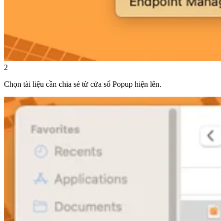
2
Chọn tài liệu cần chia sẻ từ cửa sổ Popup hiện lên.