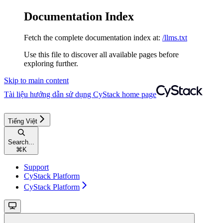
Documentation Index
Fetch the complete documentation index at:
/llms.txt
Use this file to discover all available pages before
exploring further.
Skip to main content
Tài liệu hướng dẫn sử dụng CyStack
home page
Tiếng Việt
Search...
⌘
K
Support
CyStack Platform
CyStack Platform