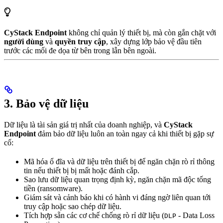
CyStack Endpoint
không chỉ quản lý thiết bị, mà còn gắn chặt với
người dùng
và
quyền truy cập
, xây dựng lớp bảo vệ đầu tiên
trước các mối đe dọa từ bên trong lẫn bên ngoài.
3. Bảo vệ dữ liệu
Dữ liệu là tài sản giá trị nhất của doanh nghiệp, và
CyStack
Endpoint
đảm bảo dữ liệu luôn an toàn ngay cả khi thiết bị gặp sự
cố:
Mã hóa ổ đĩa và dữ liệu trên thiết bị để ngăn chặn rò rỉ thông
tin nếu thiết bị bị mất hoặc đánh cắp.
Sao lưu dữ liệu quan trọng định kỳ, ngăn chặn mã độc tống
tiền (ransomware).
Giám sát và cảnh báo khi có hành vi đáng ngờ liên quan tới
truy cập hoặc sao chép dữ liệu.
Tích hợp sẵn các cơ chế chống rò rỉ dữ liệu (
- Data Loss
DLP