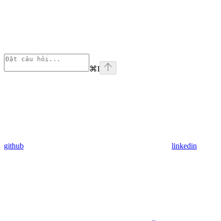
⌘
I
github
linkedin