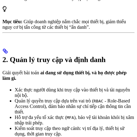
Mục tiêu:
Giúp doanh nghiệp nắm chắc mọi thiết bị, giảm thiểu
nguy cơ bị tấn công từ các thiết bị “ẩn danh”.
2. Quản lý truy cập và định danh
Giải quyết bài toán
ai đang sử dụng thiết bị, và họ được phép
làm gì.
Xác thực người dùng khi truy cập vào thiết bị và tài nguyên
nội bộ.
Quản lý quyền truy cập dựa trên vai trò (
- Role-Based
RBAC
Access Control), đảm bảo nhân sự chỉ tiếp cận thông tin cần
thiết.
Hỗ trợ đa yếu tố xác thực (
), bảo vệ tài khoản khỏi bị xâm
MFA
nhập trái phép.
Kiểm soát truy cập theo ngữ cảnh: vị trí địa lý, thiết bị sử
dụng, thời gian truy cập.