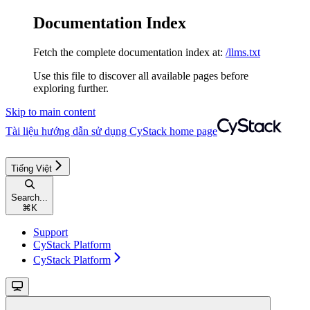
Documentation Index
Fetch the complete documentation index at:
/llms.txt
Use this file to discover all available pages before
exploring further.
Skip to main content
Tài liệu hướng dẫn sử dụng CyStack
home page
Tiếng Việt
Search...
⌘
K
Support
CyStack Platform
CyStack Platform