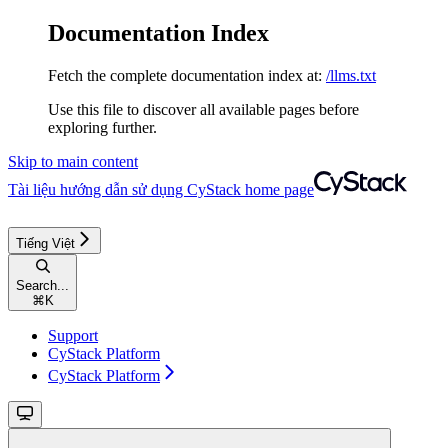
Documentation Index
Fetch the complete documentation index at:
/llms.txt
Use this file to discover all available pages before
exploring further.
Skip to main content
Tài liệu hướng dẫn sử dụng CyStack
home page
Tiếng Việt
Search...
⌘
K
Support
CyStack Platform
CyStack Platform