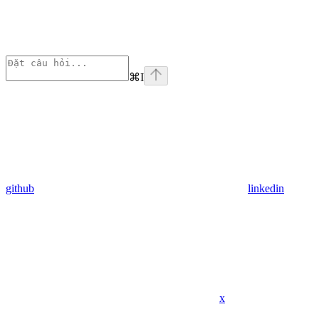
⌘
I
github
linkedin
x