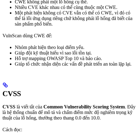
CWE không phải một lỗ hổng cụ thể.
Nhiều CVE khác nhau có thể cùng thuộc một CWE.
Một phát hiện không có CVE vẫn có thể có CWE, vì đó có
thể là lỗi ứng dụng riêng chứ không phải lỗ hổng đã biết của
sản phẩm phổ biến.
VulnScan dùng CWE để:
Nhóm phát hiện theo loại điểm yếu.
Giúp đội kỹ thuật hiểu vì sao lỗi tồn tại.
Hỗ trợ mapping OWASP Top 10 và báo cáo.
Giúp tổ chức nhận diện các vấn đề phát triển an toàn lặp lại.
CVSS
CVSS
là viết tắt của
Common Vulnerability Scoring System
. Đây
là hệ thống chuẩn để mô tả và chấm điểm mức độ nghiêm trọng kỹ
thuật của lỗ hổng, thường theo thang 0.0 đến 10.0.
Cách đọc: