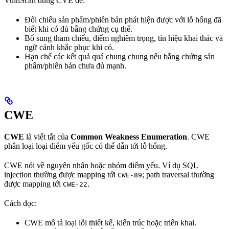
VulnScan dùng CVE để:
Đối chiếu sản phẩm/phiên bản phát hiện được với lỗ hổng đã
biết khi có đủ bằng chứng cụ thể.
Bổ sung tham chiếu, điểm nghiêm trọng, tín hiệu khai thác và
ngữ cảnh khắc phục khi có.
Hạn chế các kết quả quá chung chung nếu bằng chứng sản
phẩm/phiên bản chưa đủ mạnh.
CWE
CWE
là viết tắt của
Common Weakness Enumeration
. CWE
phân loại loại điểm yếu gốc có thể dẫn tới lỗ hổng.
CWE nói về nguyên nhân hoặc nhóm điểm yếu. Ví dụ SQL
injection thường được mapping tới
; path traversal thường
CWE-89
được mapping tới
.
CWE-22
Cách đọc:
CWE mô tả loại lỗi thiết kế, kiến trúc hoặc triển khai.