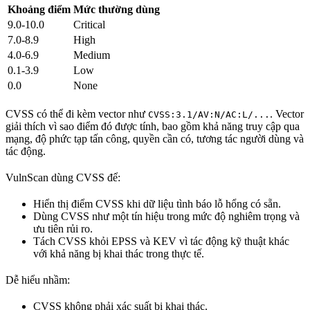
Khoảng điểm
Mức thường dùng
9.0-10.0
Critical
7.0-8.9
High
4.0-6.9
Medium
0.1-3.9
Low
0.0
None
CVSS có thể đi kèm vector như
. Vector
CVSS:3.1/AV:N/AC:L/...
giải thích vì sao điểm đó được tính, bao gồm khả năng truy cập qua
mạng, độ phức tạp tấn công, quyền cần có, tương tác người dùng và
tác động.
VulnScan dùng CVSS để:
Hiển thị điểm CVSS khi dữ liệu tình báo lỗ hổng có sẵn.
Dùng CVSS như một tín hiệu trong mức độ nghiêm trọng và
ưu tiên rủi ro.
Tách CVSS khỏi EPSS và KEV vì tác động kỹ thuật khác
với khả năng bị khai thác trong thực tế.
Dễ hiểu nhầm:
CVSS không phải xác suất bị khai thác.