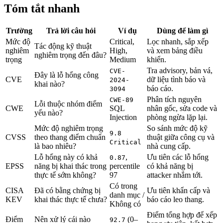
Tóm tắt nhanh
Trường
Trả lời câu hỏi
Ví dụ
Dùng để làm gì
Mức độ
Critical,
Lọc nhanh, sắp xếp
Tác động kỹ thuật
nghiêm
High,
và xem bảng điều
nghiêm trọng đến đâu?
trọng
Medium
khiển.
Tra advisory, bản vá,
CVE-
Đây là lỗ hổng công
CVE
dữ liệu tình báo và
2024-
khai nào?
báo cáo.
3094
Phân tích nguyên
CWE-89
Lỗi thuộc nhóm điểm
CWE
SQL
nhân gốc, sửa code và
yếu nào?
Injection
phòng ngừa lặp lại.
Mức độ nghiêm trọng
So sánh mức độ kỹ
9.8
CVSS
theo thang điểm chuẩn
thuật giữa công cụ và
Critical
là bao nhiêu?
nhà cung cấp.
Lỗ hổng này có khả
,
Ưu tiên các lỗ hổng
0.87
EPSS
năng bị khai thác trong
percentile
có khả năng bị
thực tế sớm không?
97
attacker nhắm tới.
Có trong
CISA
Đã có bằng chứng bị
Ưu tiên khẩn cấp và
danh mục /
KEV
khai thác thực tế chưa?
báo cáo leo thang.
Không có
Điểm tổng hợp để xếp
Điểm
Nên xử lý cái nào
(0–
92.7