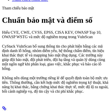
Tham chiếu bảo mật
Chuẩn bảo mật và điểm số
Hiểu CVE, CWE, CVSS, EPSS, CISA KEV, OWASP Top 10,
OWASP WSTG và mức độ nghiêm trọng trong VulnScan
CyStack VulnScan bổ sung thông tin cho phát hiện bằng các mã
định danh lỗ hổng, nhóm điểm yếu, hệ thống chấm điểm, tín hiệu
khai thác thực tế và mapping bảo mật ứng dụng. Các trường này
giúp đội bảo mật, đội phát triển, đội hạ tầng và quản lý dùng cùng
một ngôn ngữ khi phân loại, giao việc, khắc phục và báo cáo lỗ
hổng.
Không nên dùng một trường riêng lẻ để quyết định toàn bộ mức ưu
tiên. Thông thường, cần kết hợp mức độ nghiêm trọng kỹ thuật, khả
năng bị khai thác, bằng chứng khai thác thực tế, mức độ lộ ra ngoài,
bối cảnh nghiệp vụ, độ tin cậy và chi phí khắc phục.