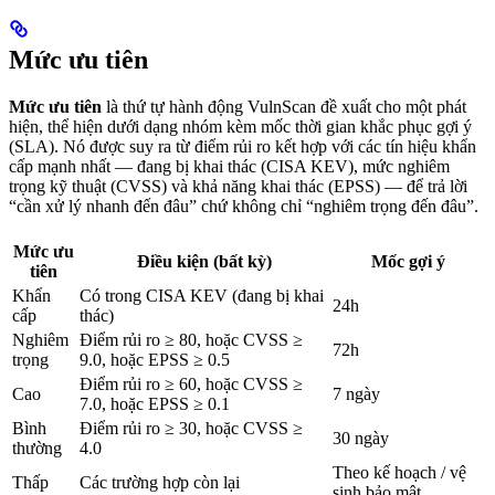
Mức ưu tiên
Mức ưu tiên
là thứ tự hành động VulnScan đề xuất cho một phát
hiện, thể hiện dưới dạng nhóm kèm mốc thời gian khắc phục gợi ý
(SLA). Nó được suy ra từ điểm rủi ro kết hợp với các tín hiệu khẩn
cấp mạnh nhất — đang bị khai thác (CISA KEV), mức nghiêm
trọng kỹ thuật (CVSS) và khả năng khai thác (EPSS) — để trả lời
“cần xử lý nhanh đến đâu” chứ không chỉ “nghiêm trọng đến đâu”.
Mức ưu
Điều kiện (bất kỳ)
Mốc gợi ý
tiên
Khẩn
Có trong CISA KEV (đang bị khai
24h
cấp
thác)
Nghiêm
Điểm rủi ro ≥ 80, hoặc CVSS ≥
72h
trọng
9.0, hoặc EPSS ≥ 0.5
Điểm rủi ro ≥ 60, hoặc CVSS ≥
Cao
7 ngày
7.0, hoặc EPSS ≥ 0.1
Bình
Điểm rủi ro ≥ 30, hoặc CVSS ≥
30 ngày
thường
4.0
Theo kế hoạch / vệ
Thấp
Các trường hợp còn lại
sinh bảo mật