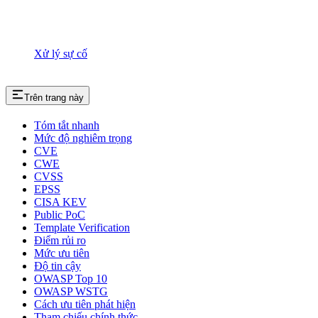
Xử lý sự cố
Trên trang này
Tóm tắt nhanh
Mức độ nghiêm trọng
CVE
CWE
CVSS
EPSS
CISA KEV
Public PoC
Template Verification
Điểm rủi ro
Mức ưu tiên
Độ tin cậy
OWASP Top 10
OWASP WSTG
Cách ưu tiên phát hiện
Tham chiếu chính thức