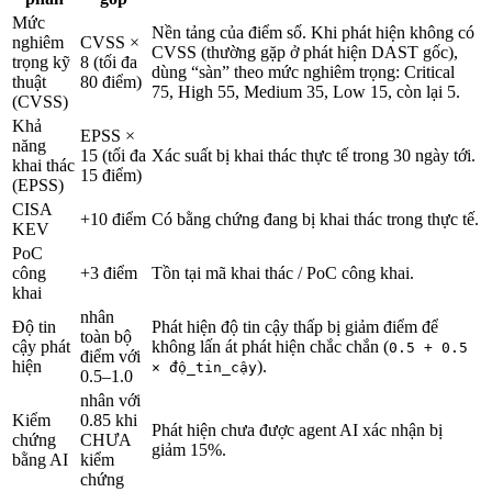
Mức
Nền tảng của điểm số. Khi phát hiện không có
nghiêm
CVSS ×
CVSS (thường gặp ở phát hiện DAST gốc),
trọng kỹ
8 (tối đa
dùng “sàn” theo mức nghiêm trọng: Critical
thuật
80 điểm)
75, High 55, Medium 35, Low 15, còn lại 5.
(CVSS)
Khả
EPSS ×
năng
15 (tối đa
Xác suất bị khai thác thực tế trong 30 ngày tới.
khai thác
15 điểm)
(EPSS)
CISA
+10 điểm
Có bằng chứng đang bị khai thác trong thực tế.
KEV
PoC
công
+3 điểm
Tồn tại mã khai thác / PoC công khai.
khai
nhân
Độ tin
Phát hiện độ tin cậy thấp bị giảm điểm để
toàn bộ
cậy phát
không lấn át phát hiện chắc chắn (
0.5 + 0.5
điểm với
hiện
).
× độ_tin_cậy
0.5–1.0
nhân với
Kiểm
0.85 khi
Phát hiện chưa được agent AI xác nhận bị
chứng
CHƯA
giảm 15%.
bằng AI
kiểm
chứng