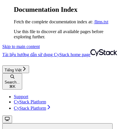
Documentation Index
Fetch the complete documentation index at:
/llms.txt
Use this file to discover all available pages before
exploring further.
Skip to main content
Tài liệu hướng dẫn sử dụng CyStack
home page
Tiếng Việt
Search...
⌘
K
Support
CyStack Platform
CyStack Platform