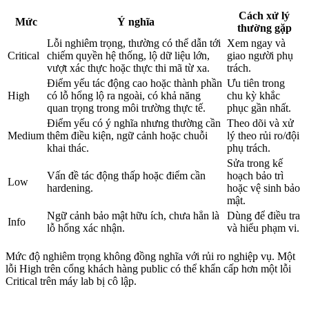
Cách xử lý
Mức
Ý nghĩa
thường gặp
Lỗi nghiêm trọng, thường có thể dẫn tới
Xem ngay và
Critical
chiếm quyền hệ thống, lộ dữ liệu lớn,
giao người phụ
vượt xác thực hoặc thực thi mã từ xa.
trách.
Điểm yếu tác động cao hoặc thành phần
Ưu tiên trong
High
có lỗ hổng lộ ra ngoài, có khả năng
chu kỳ khắc
quan trọng trong môi trường thực tế.
phục gần nhất.
Điểm yếu có ý nghĩa nhưng thường cần
Theo dõi và xử
Medium
thêm điều kiện, ngữ cảnh hoặc chuỗi
lý theo rủi ro/đội
khai thác.
phụ trách.
Sửa trong kế
Vấn đề tác động thấp hoặc điểm cần
hoạch bảo trì
Low
hardening.
hoặc vệ sinh bảo
mật.
Ngữ cảnh bảo mật hữu ích, chưa hẳn là
Dùng để điều tra
Info
lỗ hổng xác nhận.
và hiểu phạm vi.
Mức độ nghiêm trọng không đồng nghĩa với rủi ro nghiệp vụ. Một
lỗi High trên cổng khách hàng public có thể khẩn cấp hơn một lỗi
Critical trên máy lab bị cô lập.