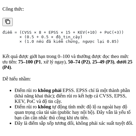
Công thức:
điểm = (CVSS × 8 + EPSS × 15 + KEV(+10) + PoC(+3))
       × (0.5 + 0.5 × độ_tin_cậy)
       × (1.0 nếu đã kiểm chứng, ngược lại 0.85)
Kết quả được giới hạn trong 0–100 và thường được đọc theo mức
ưu tiên:
75–100 (P1
, xử lý ngay),
50–74 (P2)
,
25–49 (P3)
,
dưới 25
(P4)
.
Dễ hiểu nhầm:
Điểm rủi ro
không phải
EPSS. EPSS chỉ là một thành phần
(khả năng khai thác); điểm rủi ro kết hợp cả CVSS, EPSS,
KEV, PoC và độ tin cậy.
Điểm rủi ro
không
tự động tính mức độ lộ ra ngoài hay độ
quan trọng của tài sản (public hay nội bộ). Đây vẫn là yếu tố
bạn cần cân nhắc thủ công khi ưu tiên.
Đây là điểm sắp xếp tương đối, không phải xác suất tuyệt đối.