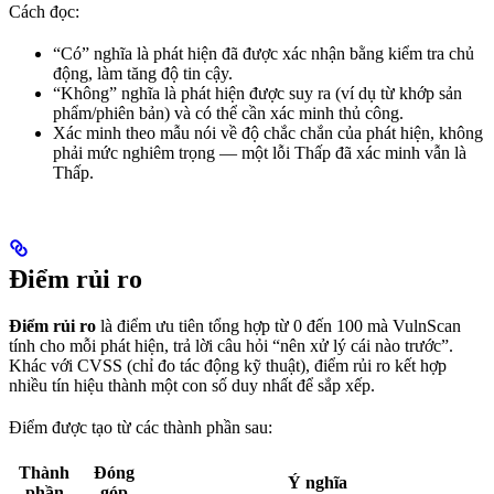
Cách đọc:
“Có” nghĩa là phát hiện đã được xác nhận bằng kiểm tra chủ
động, làm tăng độ tin cậy.
“Không” nghĩa là phát hiện được suy ra (ví dụ từ khớp sản
phẩm/phiên bản) và có thể cần xác minh thủ công.
Xác minh theo mẫu nói về độ chắc chắn của phát hiện, không
phải mức nghiêm trọng — một lỗi Thấp đã xác minh vẫn là
Thấp.
Điểm rủi ro
Điểm rủi ro
là điểm ưu tiên tổng hợp từ 0 đến 100 mà VulnScan
tính cho mỗi phát hiện, trả lời câu hỏi “nên xử lý cái nào trước”.
Khác với CVSS (chỉ đo tác động kỹ thuật), điểm rủi ro kết hợp
nhiều tín hiệu thành một con số duy nhất để sắp xếp.
Điểm được tạo từ các thành phần sau:
Thành
Đóng
Ý nghĩa
phần
góp