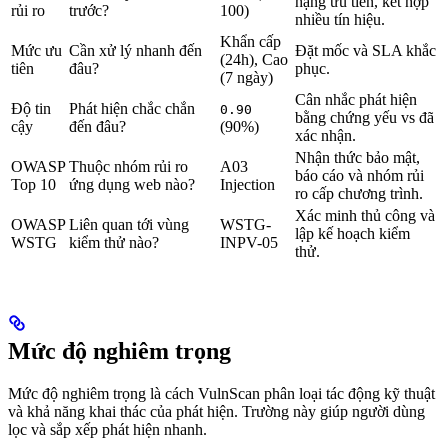
hạng ưu tiên, kết hợp
rủi ro
trước?
100)
nhiều tín hiệu.
Khẩn cấp
Mức ưu
Cần xử lý nhanh đến
Đặt mốc và SLA khắc
(24h), Cao
tiên
đâu?
phục.
(7 ngày)
Cân nhắc phát hiện
Độ tin
Phát hiện chắc chắn
0.90
bằng chứng yếu vs đã
cậy
đến đâu?
(90%)
xác nhận.
Nhận thức bảo mật,
OWASP
Thuộc nhóm rủi ro
A03
báo cáo và nhóm rủi
Top 10
ứng dụng web nào?
Injection
ro cấp chương trình.
Xác minh thủ công và
OWASP
Liên quan tới vùng
WSTG-
lập kế hoạch kiểm
WSTG
kiểm thử nào?
INPV-05
thử.
Mức độ nghiêm trọng
Mức độ nghiêm trọng là cách VulnScan phân loại tác động kỹ thuật
và khả năng khai thác của phát hiện. Trường này giúp người dùng
lọc và sắp xếp phát hiện nhanh.