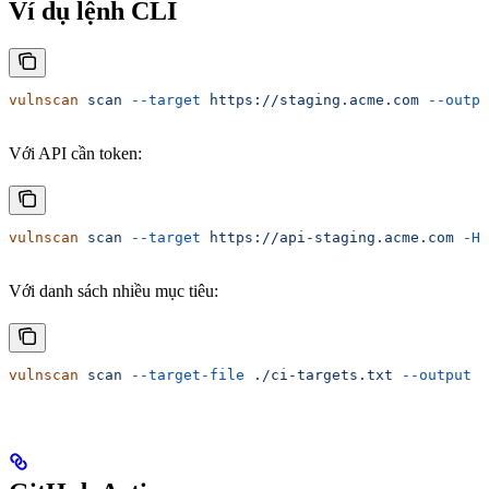
Ví dụ lệnh CLI
vulnscan
 scan
 --target
 https://staging.acme.com
 --outpu
Với API cần token:
vulnscan
 scan
 --target
 https://api-staging.acme.com
 -H
 
Với danh sách nhiều mục tiêu:
vulnscan
 scan
 --target-file
 ./ci-targets.txt
 --output
 .