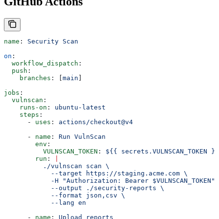
GitHub Actions
name
: 
Security Scan
on
:
  workflow_dispatch
:
  push
:
    branches
: [
main
]
jobs
:
  vulnscan
:
    runs-on
: 
ubuntu-latest
    steps
:
      - 
uses
: 
actions/checkout@v4
      - 
name
: 
Run VulnScan
        env
:
          VULNSCAN_TOKEN
: 
${{ secrets.VULNSCAN_TOKEN }}
        run
: 
|
          ./vulnscan scan \
            --target https://staging.acme.com \
            -H "Authorization: Bearer $VULNSCAN_TOKEN" 
            --output ./security-reports \
            --format json,csv \
            --lang en
      - 
name
: 
Upload reports