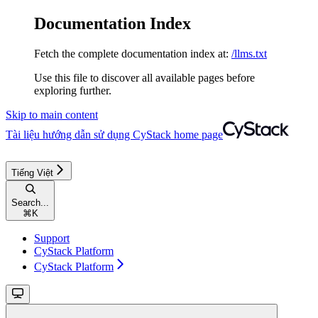
Documentation Index
Fetch the complete documentation index at:
/llms.txt
Use this file to discover all available pages before
exploring further.
Skip to main content
Tài liệu hướng dẫn sử dụng CyStack
home page
Tiếng Việt
Search...
⌘
K
Support
CyStack Platform
CyStack Platform