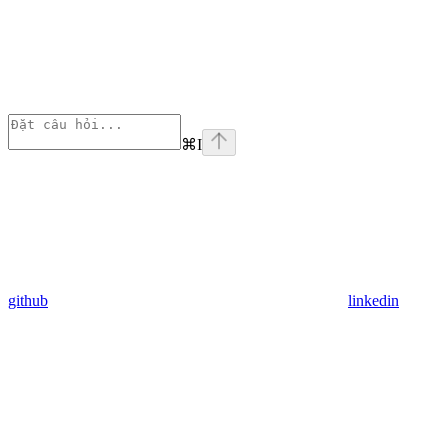
⌘
I
github
linkedin