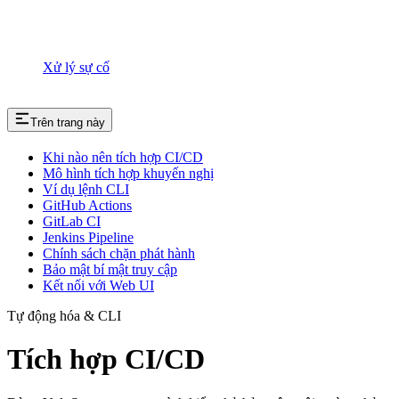
Xử lý sự cố
Trên trang này
Khi nào nên tích hợp CI/CD
Mô hình tích hợp khuyến nghị
Ví dụ lệnh CLI
GitHub Actions
GitLab CI
Jenkins Pipeline
Chính sách chặn phát hành
Bảo mật bí mật truy cập
Kết nối với Web UI
Tự động hóa & CLI
Tích hợp CI/CD