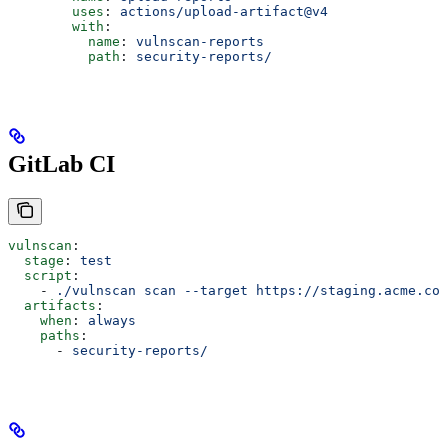
        uses
: 
actions/upload-artifact@v4
        with
:
          name
: 
vulnscan-reports
          path
: 
security-reports/
GitLab CI
vulnscan
:
  stage
: 
test
  script
:
    - 
./vulnscan scan --target https://staging.acme.com
  artifacts
:
    when
: 
always
    paths
:
      - 
security-reports/