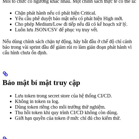
Mỗi tổ chức có ngưỡng khác nhau. Một chính sách thực tế có thể là:
Chặn phát hành nếu có phát hiện Critical.
Yêu cầu phê duyệt bảo mật nếu có phát hiện High mới.
Cho phép Medium/Low đi tiếp nếu đã có kế hoạch xử lý.
Luôn lưu JSON/CSV để phục vụ truy vết.
Nếu dùng chính sách chặn tự động, hãy bắt đầu ở chế độ chỉ cảnh
báo trong vài sprint đầu để giảm rủi ro làm gián đoạn phát hành vì
cấu hình chưa ổn định.
Bảo mật bí mật truy cập
Lưu token trong secret store của hệ thống CI/CD.
Không in token ra log.
Dùng token riêng cho môi trường thử nghiệm.
Thu hồi token khi quy trình CI/CD không còn dùng.
Giới hạn quyền của token ở mức chỉ đủ cho kiểm thử.