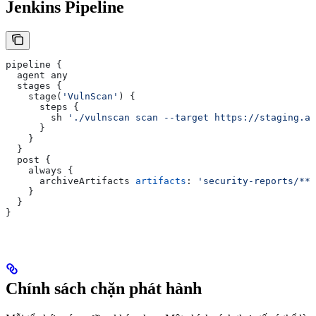
Jenkins Pipeline
pipeline {
  agent any
  stages {
    stage(
'VulnScan'
) {
      steps {
        sh 
'./vulnscan scan --target https://staging.ac
      }
    }
  }
  post {
    always {
      archiveArtifacts 
artifacts
: 
'security-reports/**'
    }
  }
}
Chính sách chặn phát hành