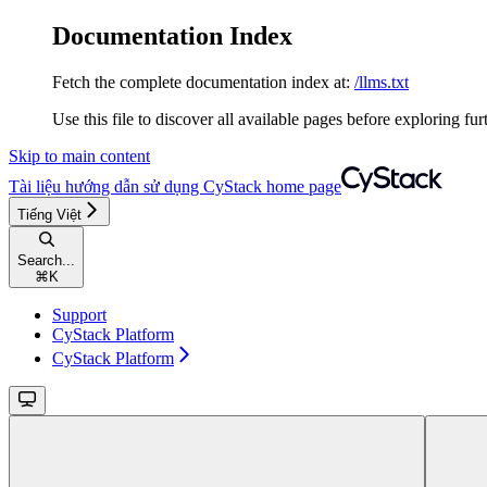
Documentation Index
Fetch the complete documentation index at:
/llms.txt
Use this file to discover all available pages before exploring fur
Skip to main content
Tài liệu hướng dẫn sử dụng CyStack
home page
Tiếng Việt
Search...
⌘
K
Support
CyStack Platform
CyStack Platform