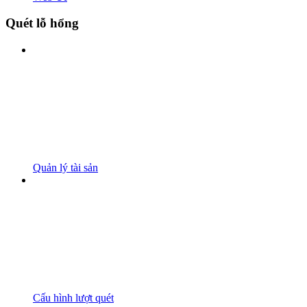
Quét lỗ hổng
Quản lý tài sản
Cấu hình lượt quét