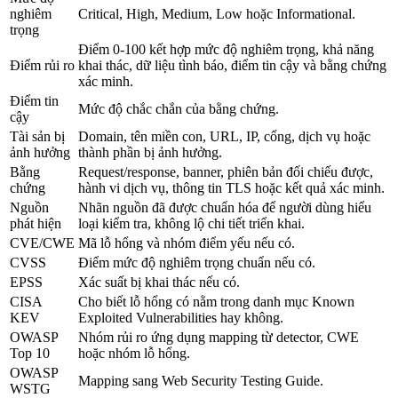
nghiêm
Critical, High, Medium, Low hoặc Informational.
trọng
Điểm 0-100 kết hợp mức độ nghiêm trọng, khả năng
Điểm rủi ro
khai thác, dữ liệu tình báo, điểm tin cậy và bằng chứng
xác minh.
Điểm tin
Mức độ chắc chắn của bằng chứng.
cậy
Tài sản bị
Domain, tên miền con, URL, IP, cổng, dịch vụ hoặc
ảnh hưởng
thành phần bị ảnh hưởng.
Bằng
Request/response, banner, phiên bản đối chiếu được,
chứng
hành vi dịch vụ, thông tin TLS hoặc kết quả xác minh.
Nguồn
Nhãn nguồn đã được chuẩn hóa để người dùng hiểu
phát hiện
loại kiểm tra, không lộ chi tiết triển khai.
CVE/CWE
Mã lỗ hổng và nhóm điểm yếu nếu có.
CVSS
Điểm mức độ nghiêm trọng chuẩn nếu có.
EPSS
Xác suất bị khai thác nếu có.
CISA
Cho biết lỗ hổng có nằm trong danh mục Known
KEV
Exploited Vulnerabilities hay không.
OWASP
Nhóm rủi ro ứng dụng mapping từ detector, CWE
Top 10
hoặc nhóm lỗ hổng.
OWASP
Mapping sang Web Security Testing Guide.
WSTG