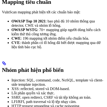
Mapping tiêu chuẩn
VulnScan mapping phát hiện tới các chuẩn bảo mật:
OWASP Top 10 2021
: bao phủ đủ 10 nhóm thông qua
detector, CWE và nhóm lỗ hổng.
OWASP WSTG
: 70+ mapping giúp người dùng hiểu cách
kiểm thử thủ công tương ứng.
CWE
: 196 mapping tới nhóm điểm yếu chuẩn hóa.
CVE
: thành phần có lỗ hổng đã biết được mapping qua dữ
liệu tình báo cục bộ.
Nhóm phát hiện phổ biến
Injection: SQL, command, code, NoSQL, template và client-
side template injection.
XSS: reflected, stored và DOM-based.
Lỗi phân quyền và xác thực.
SSRF, open redirect, CSRF và tải tệp không an toàn.
LFI/RFI, path traversal và lộ tệp nhạy cảm.
HTTP request smuggling và cache poisoning.