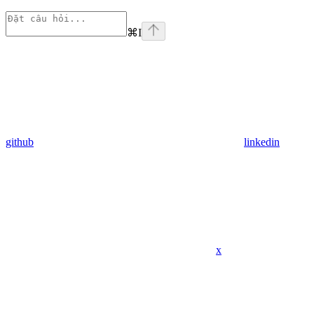
⌘
I
github
linkedin
x