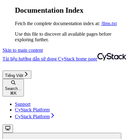
Documentation Index
Fetch the complete documentation index at:
/llms.txt
Use this file to discover all available pages before
exploring further.
Skip to main content
Tài liệu hướng dẫn sử dụng CyStack
home page
Tiếng Việt
Search...
⌘
K
Support
CyStack Platform
CyStack Platform