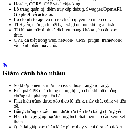
Header, CORS, CSP và clickjacking.
Lộ trang quản trị, điểm truy cập debug, Swagger/OpenAPI,
GraphQL và actuator.
Lộ cloud storage và rủi ro chiếm quyền tên miền con.
TLS yếu, chứng chỉ hết hạn và giao thức không an toàn.
Tài khoản mặc định và dịch vụ mạng không yêu cầu xác
thực.
CVE đã biết trong web, network, CMS, plugin, framework
và thành phần máy chủ.
Giảm cảnh báo nhầm
So khớp phiên bản ưu tiên exact hoặc range rõ ràng.
Kết quả CPE quá chung chung bị hạn chế khi thiếu bằng
chứng sản phẩm/phiên bản.
Phát hiện trùng được gộp theo lỗ hổng, máy chủ, cổng và tiêu
đề.
Bằng chứng đã xác minh được ưu tiên hơn bằng chứng yếu.
Điểm tin cậy giúp người dùng biết phát hiện nào cần xem xét
thêm.
Quét lại giúp xác nhận khắc phục thay vì chỉ dựa vào ticket