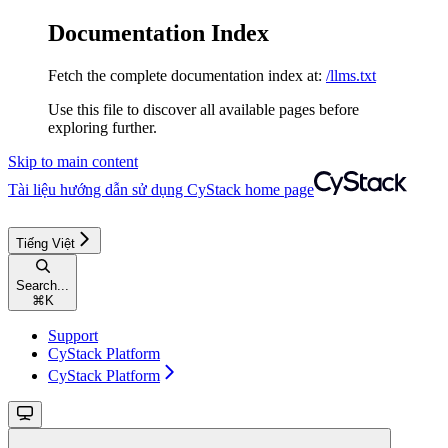
Documentation Index
Fetch the complete documentation index at:
/llms.txt
Use this file to discover all available pages before
exploring further.
Skip to main content
Tài liệu hướng dẫn sử dụng CyStack
home page
Tiếng Việt
Search...
⌘
K
Support
CyStack Platform
CyStack Platform