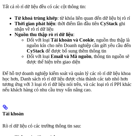
Tất cả rò rỉ dữ liệu đều có các cột thông tin:
Từ khoá trùng khớp
: từ khóa liên quan đến dữ liệu bị rò rỉ
Thời gian phát hiện
: thời điểm lần đầu tiên
CyStack
ghi
nhận về rò rỉ dữ liệu
Nguồn thu thập rò rỉ dữ liệu
:
Đối với loại
Tài khoản và Cookie
, nguồn thu thập là
nguồn kín cho nên Doanh nghiệp cần gửi yêu cầu đến
CyStack
để được bổ sung thêm thông tin
Đối với loại
Email và Mã nguồn
, thông tin nguồn sẽ
được thể hiện trên giao diện
Để hỗ trợ doanh nghiệp kiểm soát và quản lý các rò rỉ dữ liệu khoa
học hơn, Danh sách rò rỉ dữ liệu được chia thành các tab nhỏ hơn
tương ứng với 3 loại rò rỉ dữ liệu nói trên, và các loại rò rỉ PPI khác
nếu khách hàng có nhu cầu truy vấn nâng cao.
Tài khoản
Rò rỉ dữ liệu có các trường thông tin sau: