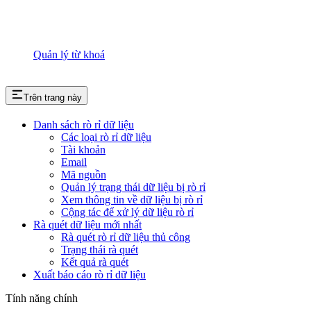
Quản lý từ khoá
Trên trang này
Danh sách rò rỉ dữ liệu
Các loại rò rỉ dữ liệu
Tài khoản
Email
Mã nguồn
Quản lý trạng thái dữ liệu bị rò rỉ
Xem thông tin về dữ liệu bị rò rỉ
Cộng tác để xử lý dữ liệu rò rỉ
Rà quét dữ liệu mới nhất
Rà quét rò rỉ dữ liệu thủ công
Trạng thái rà quét
Kết quả rà quét
Xuất báo cáo rò rỉ dữ liệu
Tính năng chính