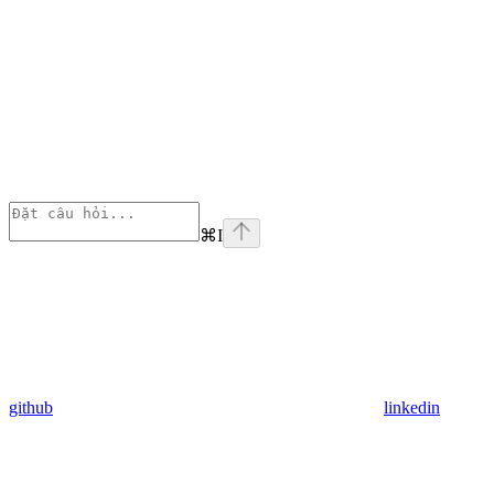
⌘
I
github
linkedin