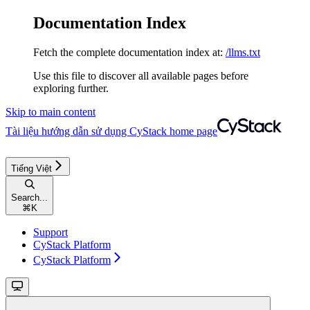
Documentation Index
Fetch the complete documentation index at:
/llms.txt
Use this file to discover all available pages before
exploring further.
Skip to main content
Tài liệu hướng dẫn sử dụng CyStack
home page
Tiếng Việt
Search...
⌘
K
Support
CyStack Platform
CyStack Platform