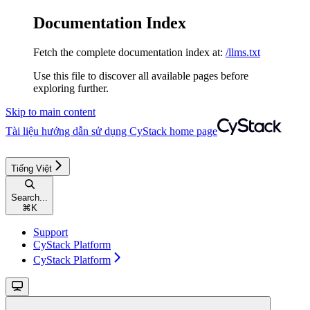
Documentation Index
Fetch the complete documentation index at:
/llms.txt
Use this file to discover all available pages before
exploring further.
Skip to main content
Tài liệu hướng dẫn sử dụng CyStack
home page
Tiếng Việt
Search...
⌘
K
Support
CyStack Platform
CyStack Platform