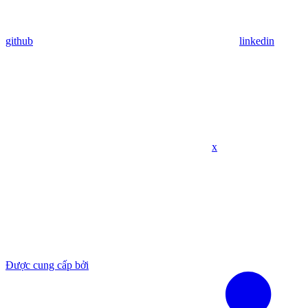
github
linkedin
x
Được cung cấp bởi